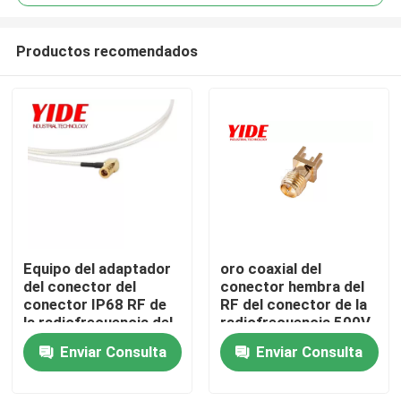
Productos recomendados
Equipo del adaptador
oro coaxial del
Inicio
del conector del
conector hembra del
conector IP68 RF de
RF del conector de la
la radiofrecuencia del
radiofrecuencia 500V
Sobre nosotros
dispositivo de
Enviar Consulta
Enviar Consulta
seguridad
Contactos