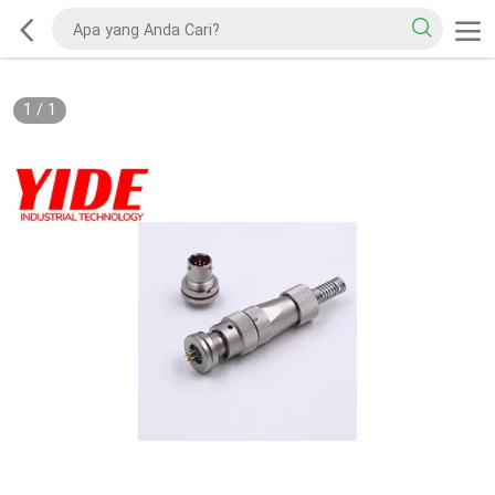
1
/
1