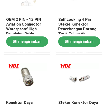
Produk
OEM 2 PIN - 12 PIN
Self Locking 4 Pin
Aviation Connector
Steker Konektor
Konektor Mobil Listrik
Waterproof High
Penerbangan Dorong
Precision RoHs
Tarik Tahan Air
mengirimkan
mengirimkan
Konektor Sepeda E
permintaan
permintaan
Konektor Listrik Sepeda Motor
Konektor Baterai Ebike
Konektor Baterai Skuter
Konektor Daya
Steker Konektor Daya
Tumpukan Pengisian EV