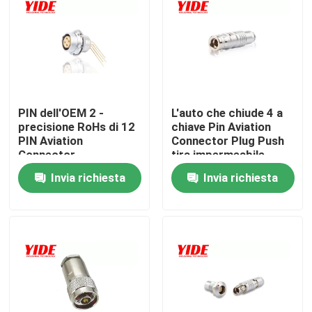
Prodotti
Connettore dell'automobile elettrica
PIN dell'OEM 2 -
L'auto che chiude 4 a
precisione RoHs di 12
chiave Pin Aviation
Connettore della bici di E
PIN Aviation
Connector Plug Push
Connector
tira impermeabile
Waterproof High
Connettore elettrico del motociclo
Invia richiesta
Invia richiesta
Connessione della batteria di Ebike
Connessione della batteria del motorino
Mucchio di carico di EV