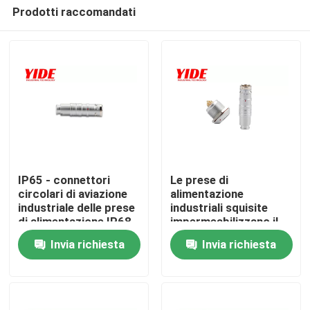
Prodotti raccomandati
IP65 - connettori
Le prese di
circolari di aviazione
alimentazione
industriale delle prese
industriali squisite
Casa
di alimentazione IP68
impermeabilizzano il
connettore in
Invia richiesta
Invia richiesta
opposizione
Chi siamo
Contatti