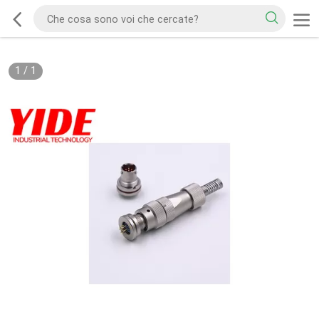
1
/
1