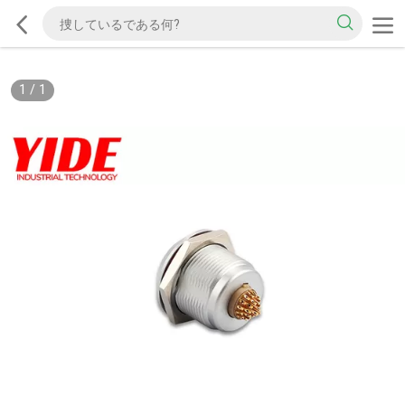
1
/
1