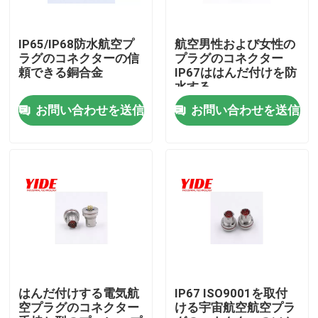
製品
IP65/IP68防水航空プ
航空男性および女性の
ラグのコネクターの信
プラグのコネクター
頼できる銅合金
IP67ははんだ付けを防
電気自動車のコネクター
水する
お問い合わせを送信
お問い合わせを送信
Eのバイクのコネクター
オートバイの電気コネクタ
Ebike電池コネクター
スクーター電池コネクター
はんだ付けする電気航
IP67 ISO9001を取付
空プラグのコネクター
ける宇宙航空航空プラ
EVの充満山