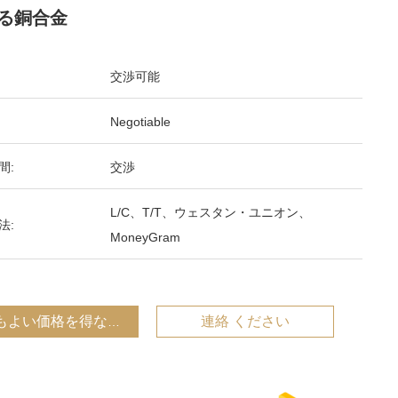
る銅合金
交渉可能
Negotiable
間:
交渉
L/C、T/T、ウェスタン・ユニオン、
法:
MoneyGram
もよい価格を得なさい
連絡 ください