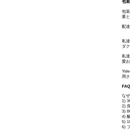
包装
包装
要と
配達
私達
ダク
私達
愛お
Yi
用さ
FAQ
なぜ
1)
2)
3)
4)
5)
6)