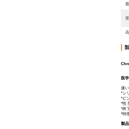
最
受
高
Ch
医学
速い
*シ
*ピ
*性
*終
*特
製品