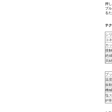
押し
ブル
るた
テク
シ
コ
カ
接
絶
貝
プッ
温
振
機
塩
IP率