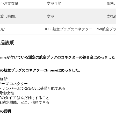
小注文数量:
交渉可能
価格:
渡し時間:
交渉
支払条
光:
IP65航空プラグのコネクター
, 
IP68航空
製品説明
romeが付いている測定の航空プラグのコネクターの銅合金はめっきした
の航空プラグのコネクターChromeはめっきした
。
細部:
リーズ:コネクター
ン ナンバー:ピン2/3/4/5は受諾可能である
:男性/女性
了のタイプ:はんだ付けすること
徴:防水機能、安全、信頼できる
の説明