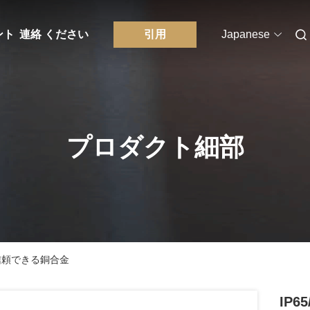
ント
連絡 ください
引用
Japanese
プロダクト細部
の信頼できる銅合金
IP