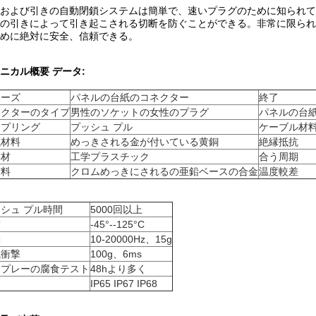
および引きの自動閉鎖システムは簡単で、速いプラグのために知られている。それ
の引きによって引き起こされる切断を防ぐことができる。非常に限られ
めに絶対に安全、信頼できる。
ニカル概要 データ:
リーズ
パネルの台紙のコネクター
終了
ネクターのタイプ
男性のソケットの女性のプラグ
パネルの台
ップリング
プッシュ プル
ケーブル材
触材料
めっきされる金が付いている黄銅
絶縁抵抗
縁材
工学プラスチック
合う周期
材料
クロムめっきにされるの亜鉛ベースの合金
温度較差
シュ プル時間
5000回以上
度
-45°--125°C
動
10-20000Hz、15g
械衝撃
100g、6ms
スプレーの腐食テスト
48hより多く
IP65 IP67 IP68