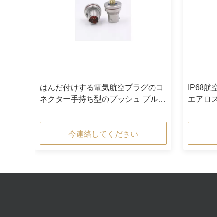
ターの
はんだ付けする電気航空プラグのコ
IP68
の錠
ネクター手持ち型のプッシュ プル
エアロ
ODM
今連絡してください