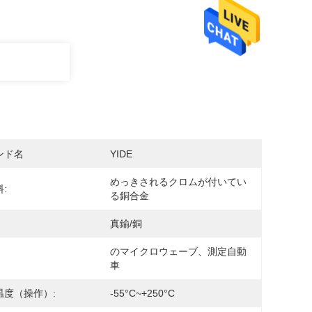
ンド名
YIDE
めっきされるクロムが付いてい
:
る銅合金
真鍮/銅
のマイクロウェーブ、測定自動
車
温度（操作）:
-55°C~+250°C