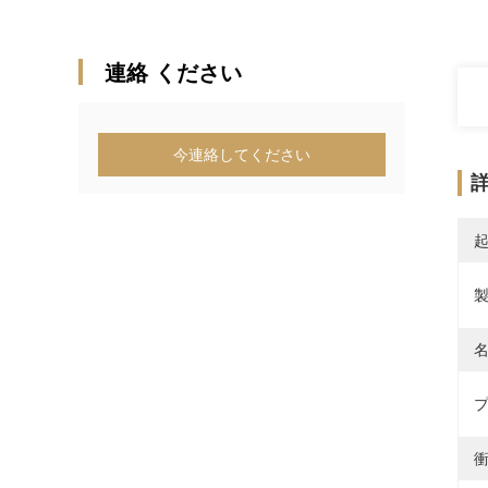
連絡 ください
今連絡してください
製
名
プ
衝