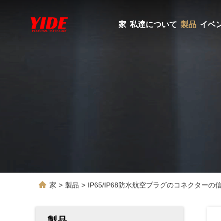
家
私達について
製品
イベ
家
>
製品
>
IP65/IP68防水航空プラグのコネクター
製品