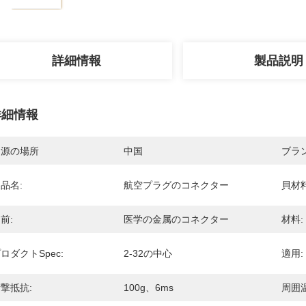
詳細情報
製品説明
詳細情報
起源の場所
中国
ブラ
品名:
航空プラグのコネクター
貝材料
前:
医学の金属のコネクター
材料:
ロダクトSpec:
2-32の中心
適用:
撃抵抗:
100g、6ms
周囲