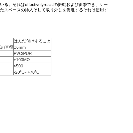
はeffectivelyresistの振動および衝撃でき、ケー
たスペースの挿入そして取り外しを促進するそれは使用す
はんだ付けすること
紙の直径
φ6mm
料
PVC/PUR
≥100MΩ
>500
-20℃~ +70℃