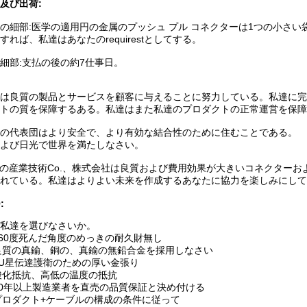
及び出荷:
の細部:医学の適用円の金属のプッシュ プル コネクターは1つの小さ
すれば、私達はあなたのrequirestとしてする。
細部:支払の後の約7仕事日。
は良質の製品とサービスを顧客に与えることに努力している。私達に完
トの質を保障するある。私達はまた私達のプロダクトの正常運営を保障
の代表団はより安全で、より有効な結合性のために住むことである。
よび日光で世界を満たしなさい。
deの産業技術Co.、株式会社は良質および費用効果が大きいコネクタ
れている。私達はよりよい未来を作成するあなたに協力を楽しみにして
:
私達を選びなさいか。
 360度死んだ角度のめっきの耐久財無し
 良質の真鍮、銅の、真鍮の無鉛合金を採用しなさい
 8U星伝達護衛のための厚い金張り
 酸化抵抗、高低の温度の抵抗
 10年以上製造業者を直売の品質保証と決め付ける
 プロダクト+ケーブルの構成の条件に従って